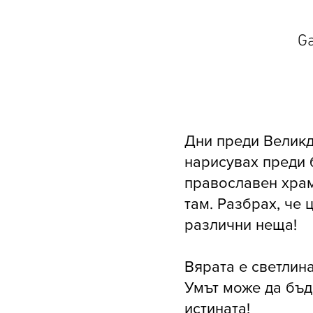
Ga
Дни преди Великд
нарисувах преди 
православен храм
там. Разбрах, че 
различни неща!
Вярата е светлина
Умът може да бъд
истината!