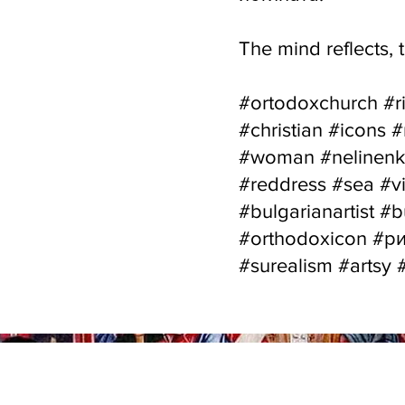
The mind reflects, 
#ortodoxchurch #ri
#christian #icons 
#woman #nelinenko
#reddress #sea #vis
#bulgarianartist #
#orthodoxicon #ри
#surealism #artsy 