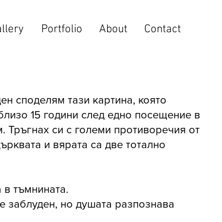
llery
Portfolio
About
Contact
ен споделям тази картина, която
близо 15 години след едно посещение в
. Тръгнах си с големи противоречия от
църквата и вярата са две тотално
 в тъмнината.
е заблуден, но душата разпознава