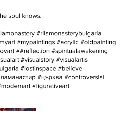
the soul knows.
lamonastery #rilamonasterybulgaria
#myart #mypaintings #acrylic #oldpainting
vart ##reflection #spiritualawakening
ualart #visualstory #visualartis
bulgaria #lostinspace #believe
ламанастир #църква #controversial
#modernart #figurativeart